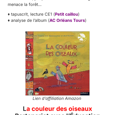
menace la forêt…
♦ tapuscrit, lecture CE1 (
Petit caillou
)
♦ analyse de l’album (
AC Orléans Tours
)
Lien d’affiliation Amazon
L
a couleur des oiseaux