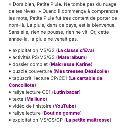
« Dors bien, Petite Pluie. Ne tombe pas du nuage
de tes rêves. » Quand il commença à comprendre
les mots, Petite Pluie fut très content de porter ce
nom-là. La pluie, dans ce pays, est la bienvenue.
Sans elle, rien ne pousse, rien ne vit. Or, cette
année-là, la pluie ne venait pas.
♦ exploitation MS/GS (
La classe d’Eva
)
♦ activités PS/MS/GS (
Materalbum
)
♦ dossier complet (
Maicresse Karine
)
♦ puzzle couverture (
Mes tresses Dézécolle
)
♦ tapuscrit, lecture CP/CE1 (
Le cartable de
Concoillote
)
♦ rallye lecture CE1 (
Lutin bazar
)
♦ texte (
Maliluno
)
♦ vidéo de l’histoire (
YouTube
)
♦ rallye lecture (
Bout de gomme
)
♦ exploitation MS/GS/CP (
La petite maitresse
)