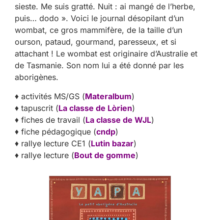
sieste. Me suis gratté. Nuit : ai mangé de l’herbe,
puis… dodo ». Voici le journal désopilant d’un
wombat, ce gros mammifère, de la taille d’un
ourson, pataud, gourmand, paresseux, et si
attachant ! Le wombat est originaire d’Australie et
de Tasmanie. Son nom lui a été donné par les
aborigènes.
♦ activités MS/GS (
Materalbum
)
♦ tapuscrit (
La classe de Lòrien
)
♦ fiches de travail (
La classe de WJL
)
♦ fiche pédagogique (
cndp
)
♦ rallye lecture CE1 (
Lutin bazar
)
♦ rallye lecture (
Bout de gomme
)