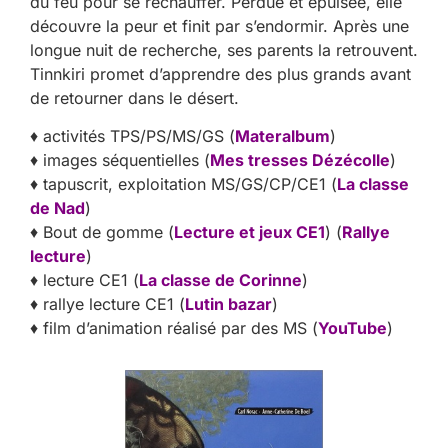
du feu pour se réchauffer. Perdue et épuisée, elle
découvre la peur et finit par s’endormir. Après une
longue nuit de recherche, ses parents la retrouvent.
Tinnkiri promet d’apprendre des plus grands avant
de retourner dans le désert.
♦ activités TPS/PS/MS/GS (
Materalbum
)
♦ images séquentielles (
Mes tresses Dézécolle
)
♦ tapuscrit, exploitation MS/GS/CP/CE1 (
La classe
de Nad
)
♦ Bout de gomme (
Lecture et jeux CE1
) (
Rallye
lecture
)
♦ lecture CE1 (
La classe de Corinne
)
♦ rallye lecture CE1 (
Lutin bazar
)
♦ film d’animation réalisé par des MS (
YouTube
)