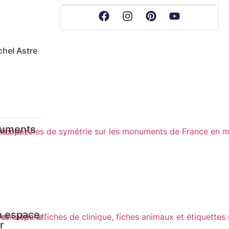
chel Astre
numents
Un espace
r