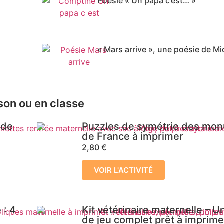
Poésie « Un papa c’est… »
« Mars arrive », une poésie de Mi
son ou en classe
 de
Puzzles de symétrie des mo
de France à imprimer
2,80
€
VOIR L'ACTIVITÉ
 : 4
Kit vétérinaire maternelle – 
de jeu complet prêt à imprime