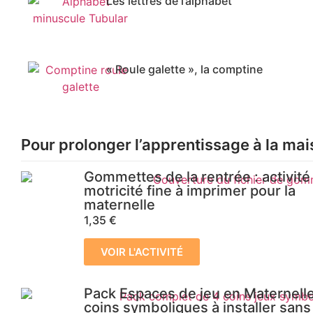
Les lettres de l’alphabet
« Roule galette », la comptine
Pour prolonger l’apprentissage à la mai
Gommettes de la rentrée : activité
motricité fine à imprimer pour la
maternelle
1,35
€
VOIR L'ACTIVITÉ
Pack Espaces de jeu en Maternelle
coins symboliques à installer sans