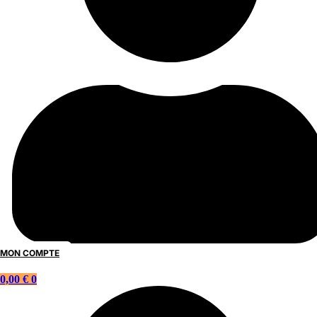
MON COMPTE
0,00
€
0