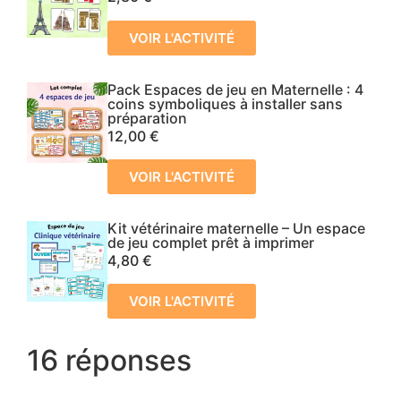
VOIR L'ACTIVITÉ
Pack Espaces de jeu en Maternelle : 4
coins symboliques à installer sans
préparation
12,00
€
VOIR L'ACTIVITÉ
Kit vétérinaire maternelle – Un espace
de jeu complet prêt à imprimer
4,80
€
VOIR L'ACTIVITÉ
16 réponses