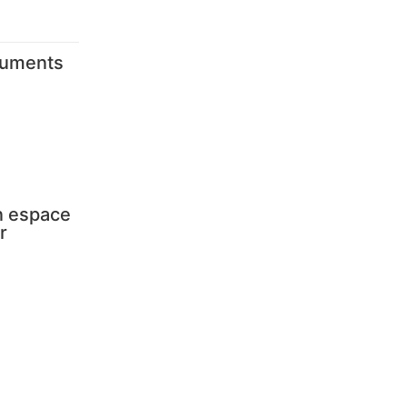
numents
Un espace
r