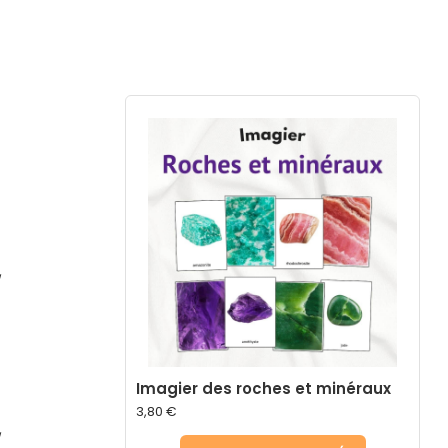
,
Imagier des roches et minéraux
3,80
€
,