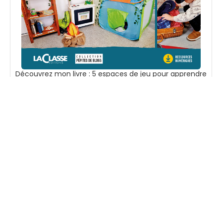
Découvrez mon livre : 5 espaces de jeu pour apprendre
en jouant en PS et MS.
Voir sur Amazon
Suivez-moi
Accueil
Boutique
En tant que
Mentions
Partenaire
légales
Ressources
Amazon, je peux
Contact
pédagogiques à