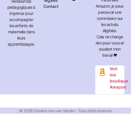
légales
Ressources
Amazon, je peux
Contact
pédagogiques à
percevoir une
imprimer pour
commission sur
accompagner
les achats
les enfants de
éligibles.
maternelle dans
Cela ne change
leurs
rien pour vous et
apprentissages.
soutient mon
travail ❤️
Voir
ma
boutique
Amazon
© 2026 Dessine-moi une histoire – Tous droits réservés