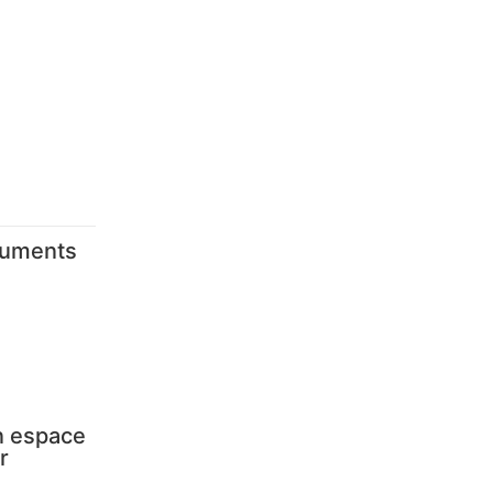
numents
Un espace
r