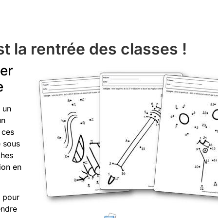
st la rentrée des classes !
ier
e
: un
un
 ces
ué sous
ches
tion en
r pour
endre