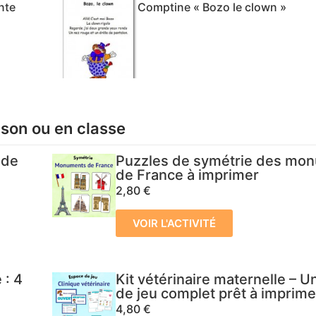
nte
Comptine « Bozo le clown »
ison ou en classe
 de
Puzzles de symétrie des mo
de France à imprimer
2,80
€
VOIR L'ACTIVITÉ
 : 4
Kit vétérinaire maternelle – 
de jeu complet prêt à imprime
4,80
€