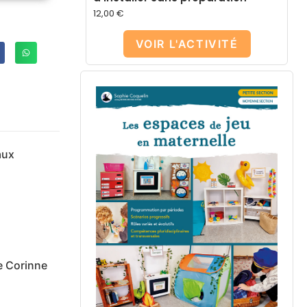
12,00
€
VOIR L'ACTIVITÉ
aux
e Corinne