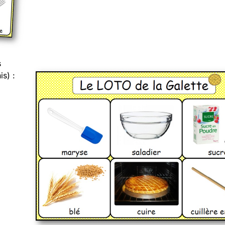
s
is) :