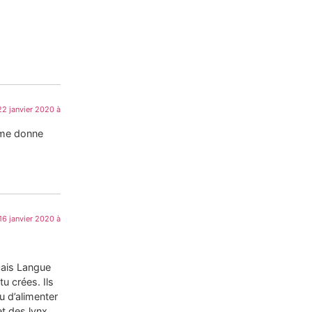
22 janvier 2020 à
t me donne
16 janvier 2020 à
çais Langue
u crées. Ils
u d’alimenter
et des lynx