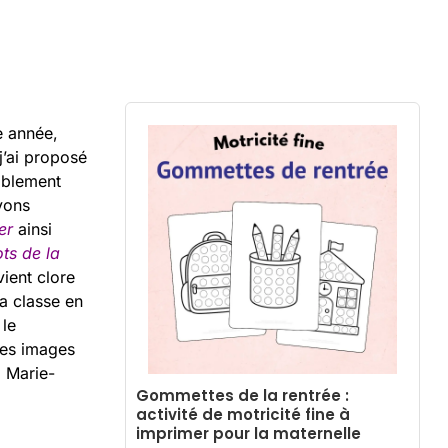
e année,
 j’ai proposé
ablement
avons
er
ainsi
ots de la
vient clore
a classe en
 le
Les images
 Marie-
Gommettes de la rentrée :
activité de motricité fine à
imprimer pour la maternelle