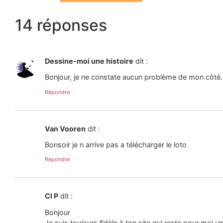
14 réponses
Dessine-moi une histoire
dit :
Bonjour, je ne constate aucun problème de mon côté. 
Répondre
Van Vooren
dit :
Bonsoir je n arrive pas a télécharger le loto
Répondre
Cl P
dit :
Bonjour
Je suis toujours fidèle à ton site qui reste pour moi u