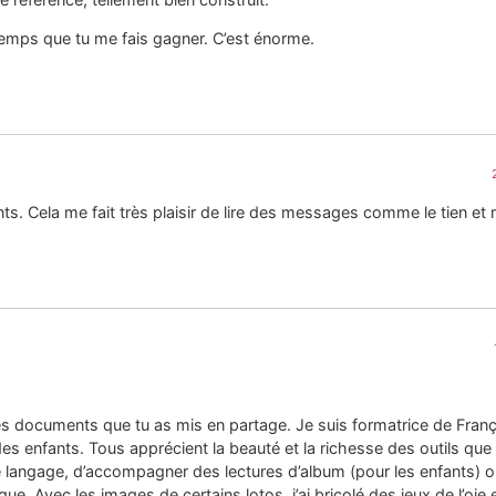
 temps que tu me fais gagner. C’est énorme.
s. Cela me fait très plaisir de lire des messages comme le tien e
es documents que tu as mis en partage. Je suis formatrice de Fran
es enfants. Tous apprécient la beauté et la richesse des outils que t
e langage, d’accompagner des lectures d’album (pour les enfants) o
ue. Avec les images de certains lotos, j’ai bricolé des jeux de l’oie 