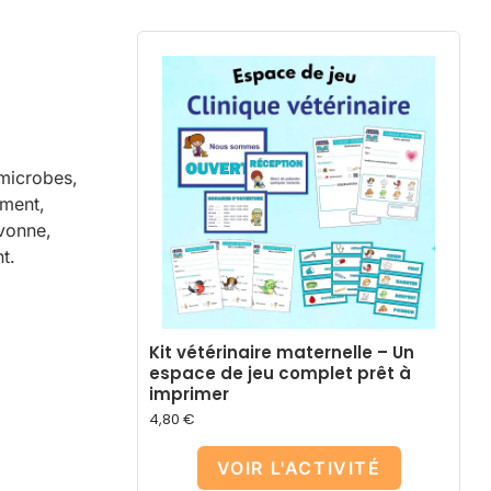
 microbes,
ement,
avonne,
t.
Kit vétérinaire maternelle – Un
espace de jeu complet prêt à
imprimer
4,80
€
VOIR L'ACTIVITÉ