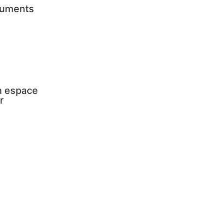
numents
Un espace
r