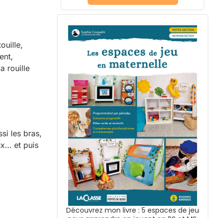
ouille,
ent,
a rouille
.
ssi les bras,
oux… et puis
Découvrez mon livre : 5 espaces de jeu