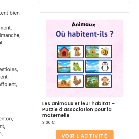
tent bien
ement,
 dimanche,
t.
estioles,
ment,
ffolent,
.
Les animaux et leur habitat –
Puzzle d’association pour la
maternelle
menton,
3,00
€
nt,
n,
VOIR L'ACTIVITÉ