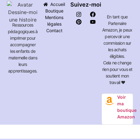
Suivez-moi
Accueil
Boutique
En tant que
Mentions
Partenaire
légales
Ressources
Amazon, je peux
Contact
pédagogiques à
percevoir une
imprimer pour
commission sur
accompagner
les achats
les enfants de
éligibles.
maternelle dans
Cela ne change
leurs
rien pour vous et
apprentissages.
soutient mon
travail ❤️
Voir
ma
boutique
Amazon