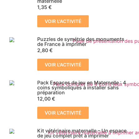
maternelle
1,35
€
VOIR L'ACTIVITÉ
Puzzles de symétrie des monuments
de France à imprimer
2,80
€
VOIR L'ACTIVITÉ
Pack Espaces de jeu en Maternelle : 4
coins symboliques à installer sans
préparation
12,00
€
VOIR L'ACTIVITÉ
Kit vétérinaire maternelle – Un espace
de jeu complet prêt à imprimer