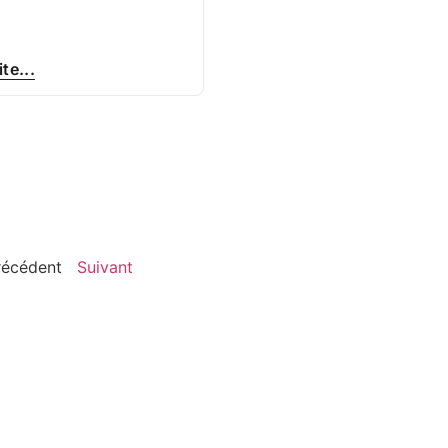
ite...
récédent
Suivant