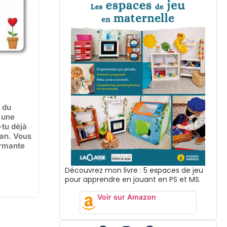
 du
a une
-tu déjà
man. Vous
armante
Découvrez mon livre : 5 espaces de jeu
pour apprendre en jouant en PS et MS.
Voir sur Amazon