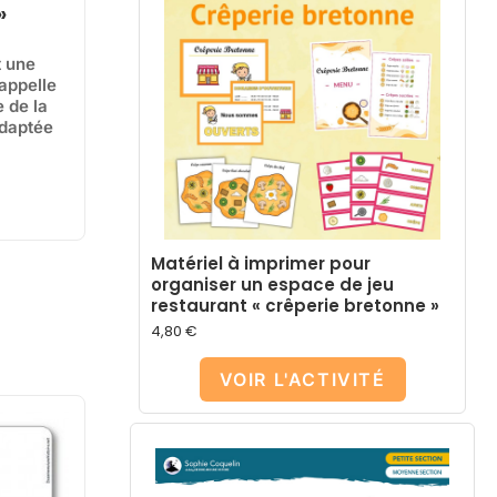
»
t une
rappelle
e de la
adaptée
Matériel à imprimer pour
organiser un espace de jeu
restaurant « crêperie bretonne »
4,80
€
VOIR L'ACTIVITÉ