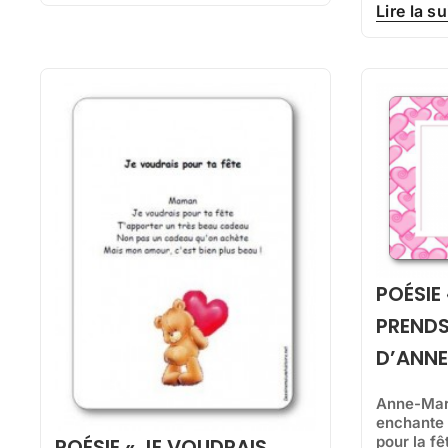
Lire la su
POÉSIE
PRENDS
D’ANN
Anne-Mar
enchante 
pour la f
POÉSIE « JE VOUDRAIS