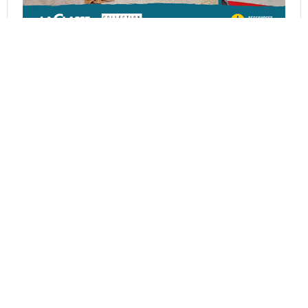
Découvrez mon livre : 5 espaces de jeu pour apprendre
en jouant en PS et MS.
Voir sur Amazon
Suivez-moi
Accueil
Boutique
En tant que
Mentions
Partenaire
légales
Ressources
Amazon, je peux
Contact
pédagogiques à
percevoir une
imprimer pour
commission sur
accompagner
les achats
les enfants de
éligibles.
maternelle dans
Cela ne change
leurs