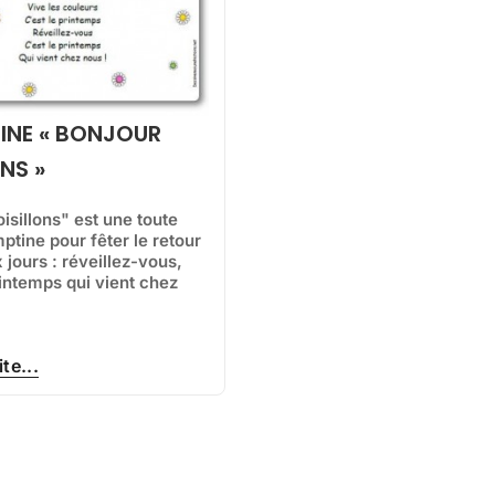
INE « BONJOUR
NS »
isillons" est une toute
ptine pour fêter le retour
jours : réveillez-vous,
rintemps qui vient chez
ite...