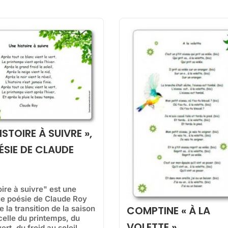
ISTOIRE À SUIVRE »,
ÉSIE DE CLAUDE
ire à suivre" est une
e poésie de Claude Roy
 la transition de la saison
COMPTINE « À LA
celle du printemps, du
VOLETTE »
ert, du froid au soleil...