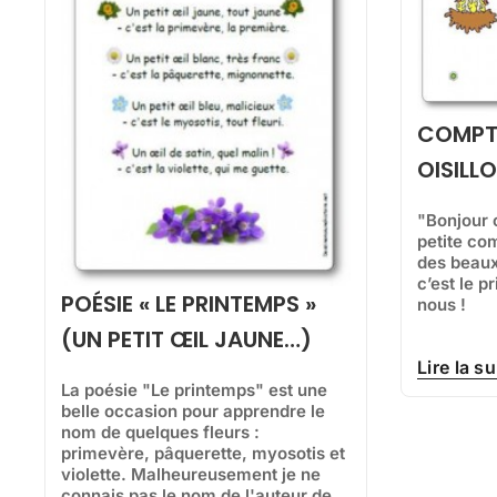
COMPT
OISILLO
"Bonjour o
petite com
des beaux 
c’est le p
POÉSIE « LE PRINTEMPS »
nous !
(UN PETIT ŒIL JAUNE…)
Lire la su
La poésie "Le printemps" est une
belle occasion pour apprendre le
nom de quelques fleurs :
primevère, pâquerette, myosotis et
violette. Malheureusement je ne
connais pas le nom de l'auteur de