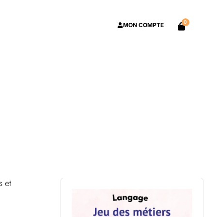
0
MON COMPTE
s et