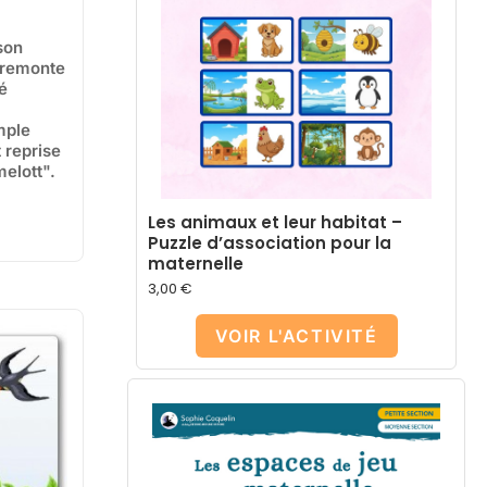
son
i remonte
é
mple
 reprise
melott".
Les animaux et leur habitat –
Puzzle d’association pour la
maternelle
3,00
€
VOIR L'ACTIVITÉ