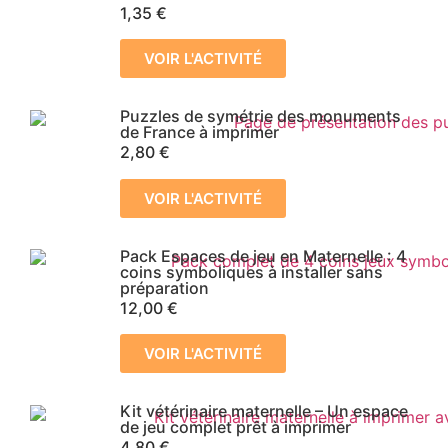
1,35
€
VOIR L'ACTIVITÉ
Puzzles de symétrie des monuments
de France à imprimer
2,80
€
VOIR L'ACTIVITÉ
Pack Espaces de jeu en Maternelle : 4
coins symboliques à installer sans
préparation
12,00
€
VOIR L'ACTIVITÉ
Kit vétérinaire maternelle – Un espace
de jeu complet prêt à imprimer
4,80
€