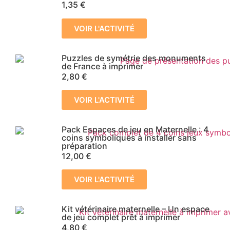
1,35
€
VOIR L'ACTIVITÉ
Puzzles de symétrie des monuments
de France à imprimer
2,80
€
VOIR L'ACTIVITÉ
Pack Espaces de jeu en Maternelle : 4
coins symboliques à installer sans
préparation
12,00
€
VOIR L'ACTIVITÉ
Kit vétérinaire maternelle – Un espace
de jeu complet prêt à imprimer
4,80
€