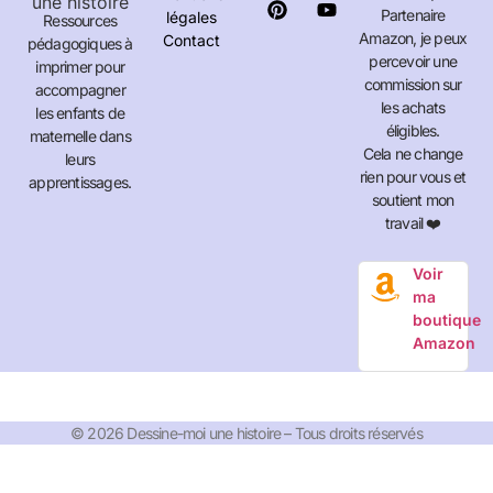
Partenaire
légales
Ressources
Amazon, je peux
Contact
pédagogiques à
percevoir une
imprimer pour
commission sur
accompagner
les achats
les enfants de
éligibles.
maternelle dans
Cela ne change
leurs
rien pour vous et
apprentissages.
soutient mon
travail ❤️
Voir
ma
boutique
Amazon
© 2026 Dessine-moi une histoire – Tous droits réservés