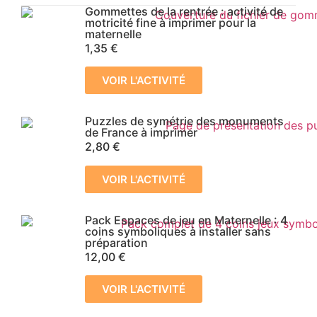
Gommettes de la rentrée : activité de
motricité fine à imprimer pour la
maternelle
1,35
€
VOIR L'ACTIVITÉ
Puzzles de symétrie des monuments
de France à imprimer
2,80
€
VOIR L'ACTIVITÉ
Pack Espaces de jeu en Maternelle : 4
coins symboliques à installer sans
préparation
12,00
€
VOIR L'ACTIVITÉ