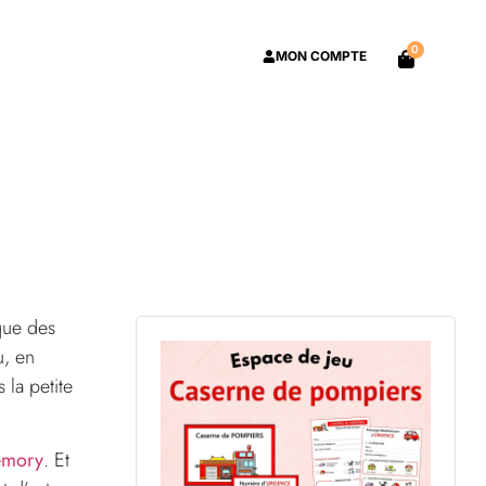
0
MON COMPTE
que des
u, en
 la petite
émory
. Et