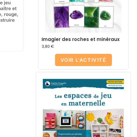
e jeu
aître et
, rouge,
struire
Imagier des roches et minéraux
3,80
€
VOIR L'ACTIVITÉ