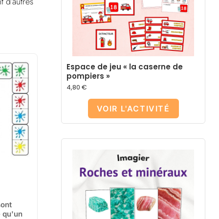
t d’autres
Espace de jeu « la caserne de
pompiers »
4,80
€
VOIR L'ACTIVITÉ
sont
e qu'un