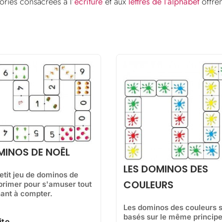
ries consacrées a l’
écriture
et aux
lettres de l’alphabet
offren
MINOS DE NOËL
LES DOMINOS DES
etit jeu de dominos de
COULEURS
primer pour s'amuser tout
ant à compter.
Les dominos des couleurs 
basés sur le même princip
ite...