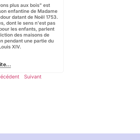
rons plus aux bois" est
son enfantine de Madame
our datant de Noël 1753.
s, dont le sens n'est pas
pour les enfants, parlent
diction des maisons de
on pendant une partie du
Louis XIV.
ite...
récédent
Suivant