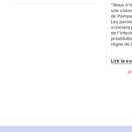
"Nous n'i
une chan
de Pompad
Les parole
vraiment 
de l'inter
prostituti
règne de 
Lire la su
P