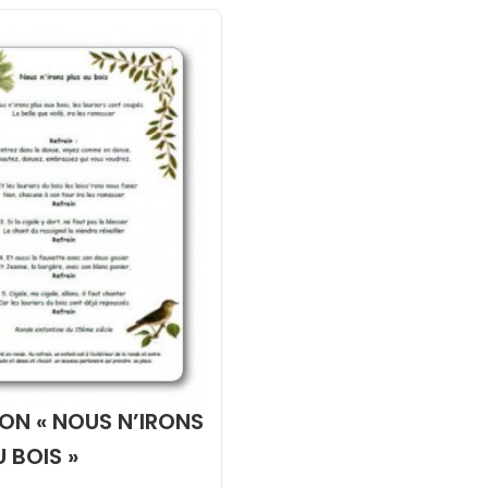
N « NOUS N’IRONS
 BOIS »