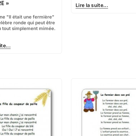
E »
Lire la suite...
e "Il était une fermière"
élèbre ronde qui peut être
 tout simplement mimée.
ite...