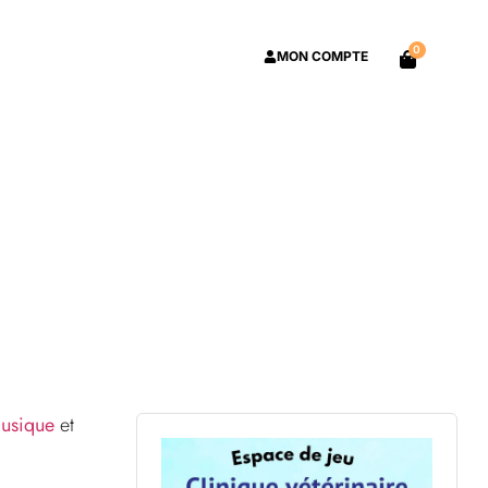
0
MON COMPTE
usique
et