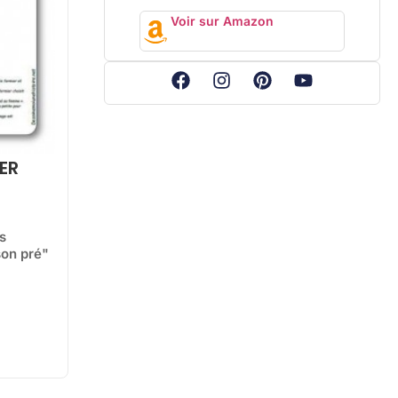
Voir sur Amazon
ER
s
son pré"