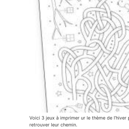
Voici 3 jeux à imprimer ur le thème de l’hiver
retrouver leur chemin.