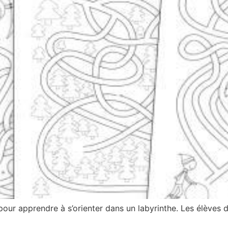
 pour apprendre à s’orienter dans un labyrinthe. Les élèves 