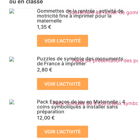
ou en classe
Gommettes de la rentrée : activité de
motricité fine à imprimer pour la
maternelle
1,35
€
VOIR L'ACTIVITÉ
Puzzles de symétrie des monuments
de France à imprimer
2,80
€
VOIR L'ACTIVITÉ
Pack Espaces de jeu en Maternelle : 4
coins symboliques à installer sans
préparation
12,00
€
VOIR L'ACTIVITÉ