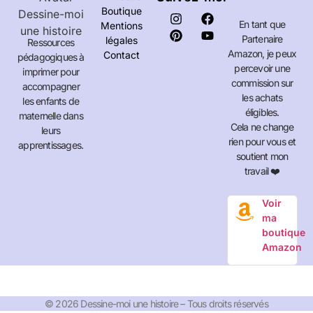
Boutique
En tant que
Mentions
Partenaire
légales
Ressources
Amazon, je peux
Contact
pédagogiques à
percevoir une
imprimer pour
commission sur
accompagner
les achats
les enfants de
éligibles.
maternelle dans
Cela ne change
leurs
rien pour vous et
apprentissages.
soutient mon
travail ❤️
Voir
ma
boutique
Amazon
© 2026 Dessine-moi une histoire – Tous droits réservés