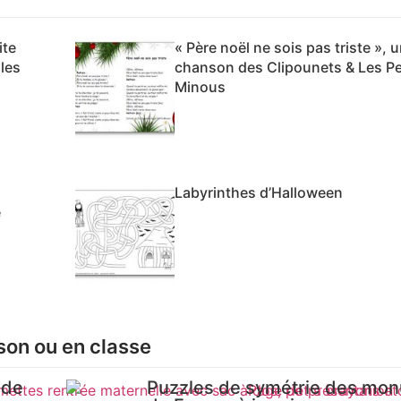
ite
« Père noël ne sois pas triste », 
les
chanson des Clipounets & Les Pe
Minous
Labyrinthes d’Halloween
e
son ou en classe
 de
Puzzles de symétrie des mo