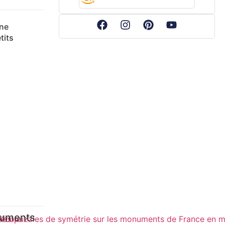
une
tits
numents