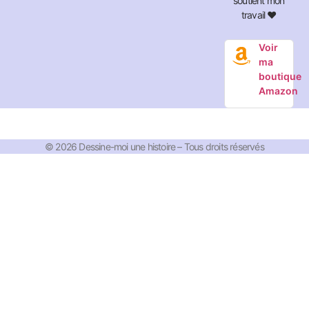
soutient mon
travail ❤️
Voir
ma
boutique
Amazon
© 2026 Dessine-moi une histoire – Tous droits réservés