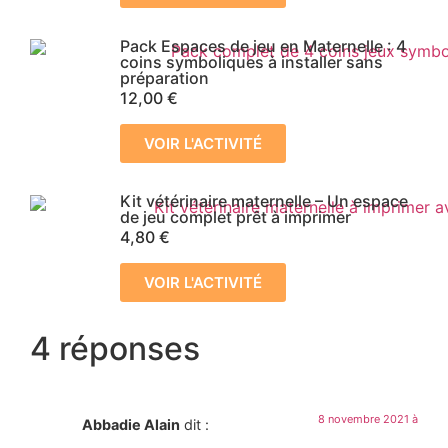
Pack Espaces de jeu en Maternelle : 4
coins symboliques à installer sans
préparation
12,00
€
VOIR L'ACTIVITÉ
Kit vétérinaire maternelle – Un espace
de jeu complet prêt à imprimer
4,80
€
VOIR L'ACTIVITÉ
4 réponses
8 novembre 2021 à
Abbadie Alain
dit :